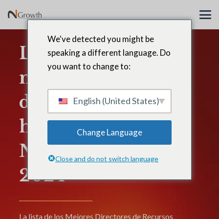
We've detected you might be
La lista de los
speaking a different language. Do
you want to change to:
mejores directores
de recursos
English (United States)
humanos de
Change Language
N2Growth para
Close and do not switch language
2024
La lista de los Mejores Directores de Recursos