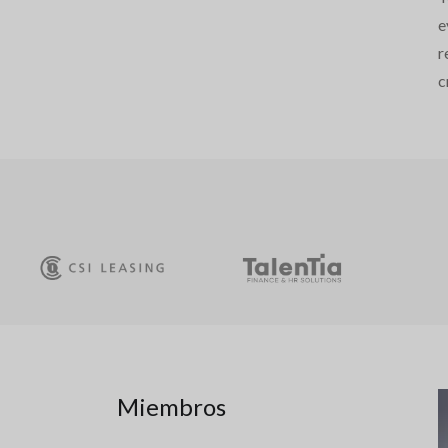
e
r
c
Miembros