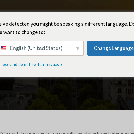
've detected you might be speaking a different language. D
u want to change to:
Europa
English (United States)
Change Language
Close and do not switch language
2Growth Europe cuenta con consultores ubicados estratégicamen