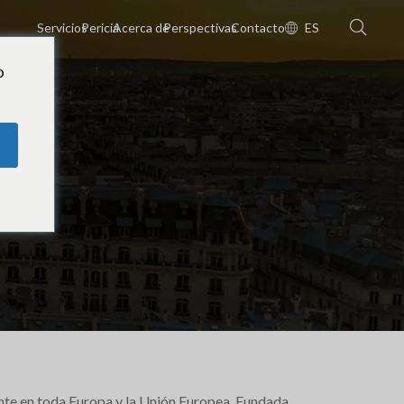
Servicios
Pericia
Acerca de
Perspectivas
Contacto
ES
o
te en toda Europa y la Unión Europea. Fundada