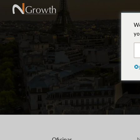
We
yo
Oficinas
N