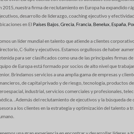
n 2015, nuestra firma de reclutamiento en Europa ha expandido rá
jecutivos, desarrollo de liderazgo, coaching ejecutivo y efectividad
bicaciones en El
Países Bajos
,
Grecia
,
Francia
,
Benelux
,
España
,
Po
omos un líder mundial en talento que atiende a clientes corporativo
irectorio, C-Suite y ejecutivos. Estamos orgullosos de haber au
etenida para ser clasificados como una de las principales firmas 
quipo de Europa está formado por socios de alto nivel que trabaja
enior. Brindamos servicios a una amplia gama de empresas y clientes
inancieros, de capital privado y de riesgo, tecnología, productos d
eroespacial, industrial, servicios comerciales y profesionales, tele
édica. . Además del reclutamiento de ejecutivos y la búsqueda de 
sesora a los clientes en la estrategia y optimización del talento a tr
umano.
enemos una gran experiencia en encontrar y desarrollar líderes a tr