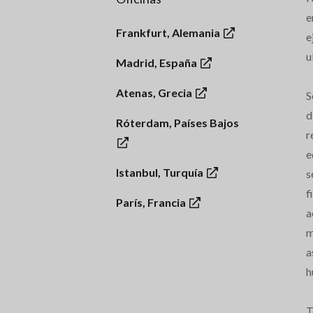
e
Frankfurt, Alemania
e
u
Madrid, España
Atenas, Grecia
S
d
Róterdam, Países Bajos
r
e
Istanbul, Turquía
s
f
París, Francia
a
m
a
h
T