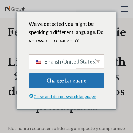
We've detected you might be
Felicitaciones Charlie
speaking a different language. Do
you want to change to:
Whitaker,
Líderes de N2Growth
English (United States)
2025: 40 directores
Change Language
de recursos humanos
Close and do not switch language
principales
Nos honra reconocer su liderazgo, impacto y compromiso