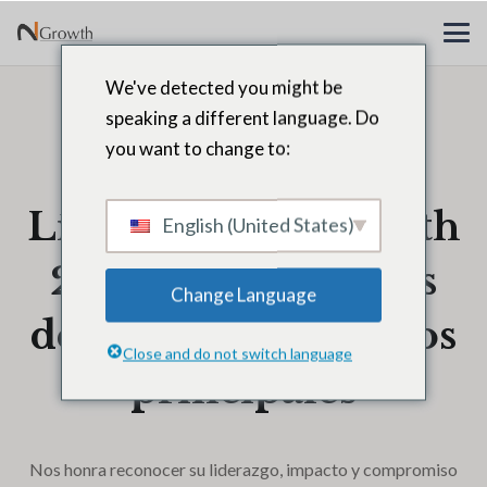
We've detected you might be
Felicitaciones
speaking a different language. Do
you want to change to:
Deborah Borg,
Líderes de N2Growth
English (United States)
2025: 40 directores
Change Language
de recursos humanos
Close and do not switch language
principales
Nos honra reconocer su liderazgo, impacto y compromiso