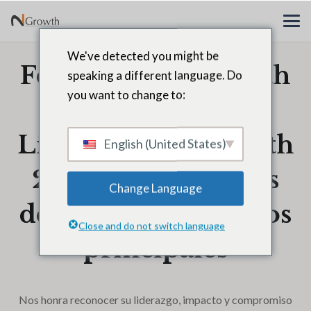
We've detected you might be
Felicidades Elizabeth
speaking a different language. Do
you want to change to:
Zacharias,
Líderes de N2Growth
English (United States)
2025: 40 directores
Change Language
de recursos humanos
Close and do not switch language
principales
Nos honra reconocer su liderazgo, impacto y compromiso