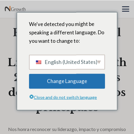
We've detected you might be
Felicitaciones Nabil
speaking a different language. Do
you want to change to:
Batawi,
Líderes de N2Growth
English (United States)
2025: 40 directores
Change Language
de recursos humanos
Close and do not switch language
principales
Nos honra reconocer su liderazgo, impacto y compromiso