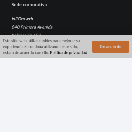
Sede corporativa
N2Growth
840 Primera Avenida
habitación 400
Este sitio web utiliza cookies para mejorar su
King of Prussia, PA 19406
De acuerdo
experiencia. Si continúa utilizando este sitio,
estará de acuerdo con ello.
Política de privacidad
Teléfono:
800.944.4662
Áreas de práctica
Búsqueda de Ejecutivos
Desarrollo de liderazgo y coaching ejecutivo
Efectividad de la Junta
Plan de sucesión
Firma de búsqueda de ejecutivos de capital de riesgo y capital