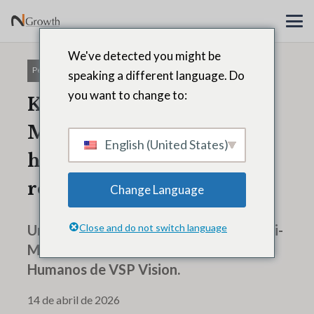
We've detected you might be
Personas y cultura
speaking a different language. Do
you want to change to:
Kristi Cappelletti-
Matthews de VSP Vision
English (United States)
habla sobre el liderazgo
relacional.
Change Language
Una conversación con Kristi Cappelletti-
Close and do not switch language
Matthews, Directora de Recursos
Humanos de VSP Vision.
14 de abril de 2026