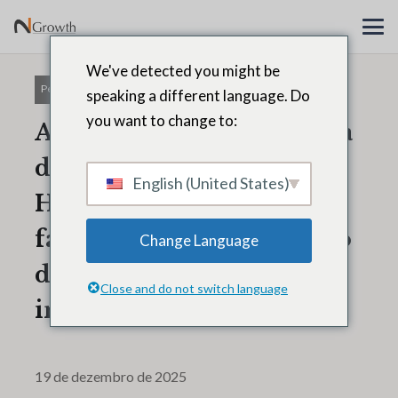
We've detected you might be
Pessoas e cultura
speaking a different language. Do
you want to change to:
Angela Beatty, ex-Diretora
de Liderança e Recursos
English (United States)
Humanos da Accenture,
fala sobre a transformação
Change Language
da força de trabalho
Close and do not switch language
impulsionada pela IA.
19 de dezembro de 2025