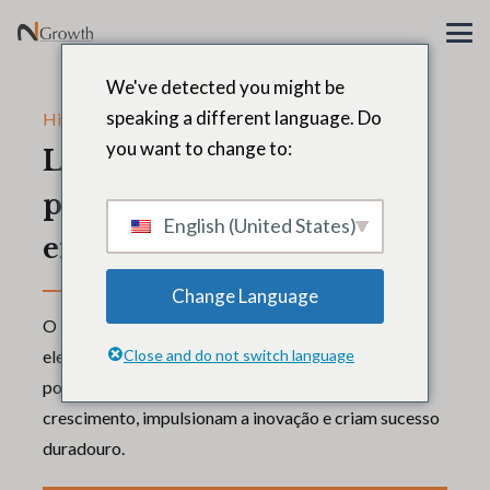
We've detected you might be
speaking a different language. Do
Histórias de posicionamento de liderança
you want to change to:
Líderes excepcionais
produzir resultados
English (United States)
excepcionais
Change Language
O líder certo não preenche apenas uma função. Ele
eleva uma organização inteira. Nossos
Close and do not switch language
posicionamentos de liderança alimentam o
crescimento, impulsionam a inovação e criam sucesso
duradouro.