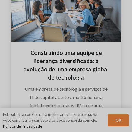
Construindo uma equipe de
liderança diversificada: a
evolução de uma empresa global
de tecnologia
Uma empresa de tecnologia e serviços de
TI de capital aberto e multibilionária,
inicialmente uma subsidiária de uma
corporação maior, estava em uma jornada
Este site usa cookies para melhorar sua experiência. Se
OK
você continuar a usar este site, você concorda com ele.
rumo à independência total.
Política de Privacidade