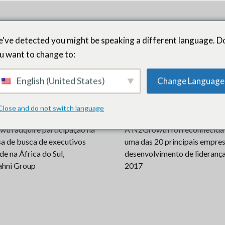
've detected you might be speaking a different language. D
u want to change to:
English (United States)
Change Language
rensa
Close and do not switch language
th adquire participação na
A N2Growth foi reconhecid
a de busca de executivos
uma das 20 principais empre
e na África do Sul,
desenvolvimento de lideranç
ahni Group
2017