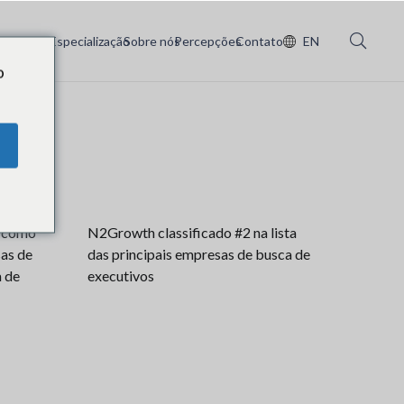
Serviços
Especialização
Sobre nós
Percepções
Contato
EN
o
a como
N2Growth classificado #2 na lista
sas de
das principais empresas de busca de
a de
executivos