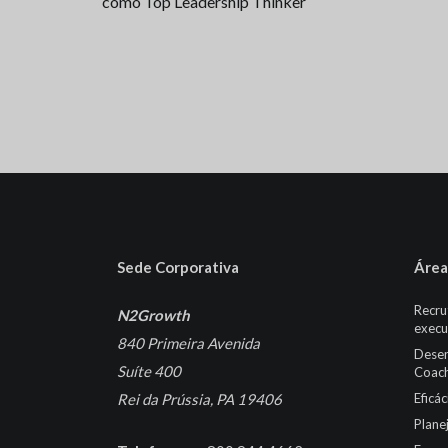
como Top Leadership Thinker
Sede Corporativa
Área
Recru
N2Growth
execu
840 Primeira Avenida
Desen
Suíte 400
Coach
Rei da Prússia, PA 19406
Eficá
Plane