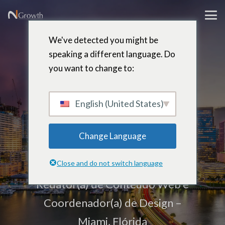
We've detected you might be
speaking a different language. Do
you want to change to:
Ariana
Garcia-
English (United States)
Change Language
Fundora
Close and do not switch language
Redator(a) de Conteúdo Web e
Coordenador(a) de Design –
Miami, Flórida