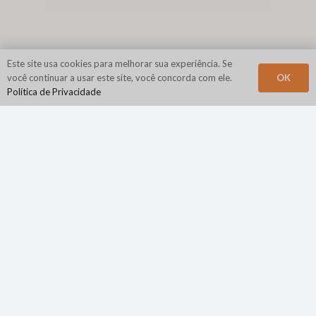
Este site usa cookies para melhorar sua experiência. Se
OK
você continuar a usar este site, você concorda com ele.
Política de Privacidade
Sede Corporativa
N2Growth
840 Primeira Avenida
Suíte 400
Rei da Prússia, PA 19406