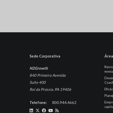
Sede Corporativa
Área
Recru
N2Growth
execu
840 Primeira Avenida
Desen
Suíte 400
Coach
Rei da Prússia, PA 19406
Eficá
Plane
Telefone:
800.944.4662
Empre
capita