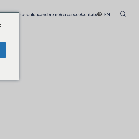
Serviços
Especialização
Sobre nós
Percepções
Contato
EN
o