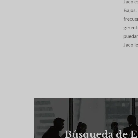
Jaco e
Bajos.
frecue
gerent
puedan 
Jaco le
Búsqueda de E