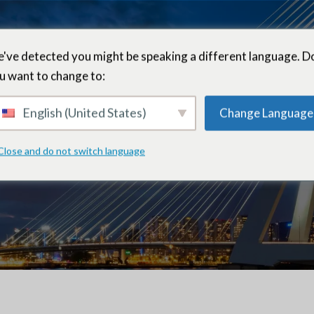
've detected you might be speaking a different language. D
u want to change to:
Jacó Erasmo
English (United States)
Change Language
Close and do not switch language
 miembro de la junta directiva – Róterdam, País