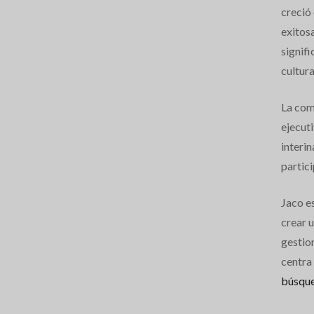
creció
exitosa
signifi
cultura
La com
ejecut
interin
partic
Jaco e
crear 
gestio
centra
búsque