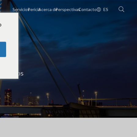
Servicios
Pericia
Acerca de
Perspectivas
Contacto
ES
o
es Bajos