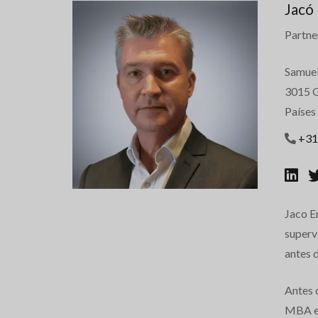
Jacó
Partn
Samuel
3015 G
Países
+31
Jaco E
superv
antes 
Antes 
MBA en