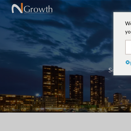
We
yo
Socio y