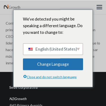
We've detected you might be
Contratamos a N2Growth para ayudar a nuestros
speaking a different language. Do
principales asesores a comprender mejor la mente de un
you want to change to:
CEO. Pocas personas entienden los entresijos del
liderazgo a nivel de director ejecutivo de la forma en que lo
English (United States)
hacen. N2Growth tiene una extraña habilidad para pensar
más allá de la norma de una manera que agrega valor de
inmediato.
Change Language
Close and do not switch language
Sede corporativa
N2Growth
840 Primera Avenida