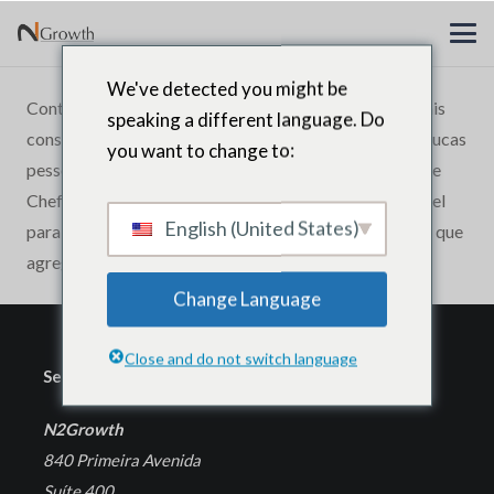
We've detected you might be
Contratamos a N2Growth para ajudar nossos principais
speaking a different language. Do
consultores a entender melhor a mente de um CEO. Poucas
you want to change to:
pessoas entendem os meandros da liderança no nível de
Chefes Executivos. A N2Growth tem um talento incrível
English (United States)
para ser capaz de pensar além da norma de uma forma que
agrega valor imediatamente.
Change Language
Close and do not switch language
Sede Corporativa
N2Growth
840 Primeira Avenida
Suíte 400