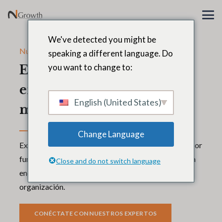
We've detected you might be
Nuestra experiencia
speaking a different language. Do
you want to change to:
Experiencia demostrada
en liderazgo ejecutivo en
English (United States)
mercados globales.
Change Language
Explore nuestra experiencia en liderazgo ejecutivo por
función empresarial, sector o tipo de propiedad para
Close and do not switch language
encontrar la información más relevante para su
organización.
CONÉCTATE CON NUESTROS EXPERTOS