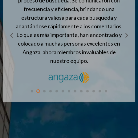
o de
proceso de búsqueda. Se comunicaron con
arca y
frecuencia y eficiencia, brindando una
s
estructura valiosa para cada búsqueda y
cola
adaptándose rápidamente a los comentarios.
Lo que es más importante, han encontrado y
colocado a muchas personas excelentes en
Angaza, ahora miembros invaluables de
nuestro equipo.