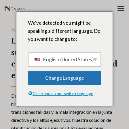
We've detected you might be
Plan de sucesión
speaking a different language. Do
you want to change to:
La planificación de la
sucesión no es una
English (United States)
estrategia; es una necesidad
empresarial
Change Language
Close and do not switch language
De todos los riesgos que enfrenta una empresa,
ninguno es más costoso ni disruptivo que las
transiciones fallidas y la mala integración en la junta
directiva y los altos ejecutivos. Nuestra solución de
planificación de la sucesión utiliza evaluaciones