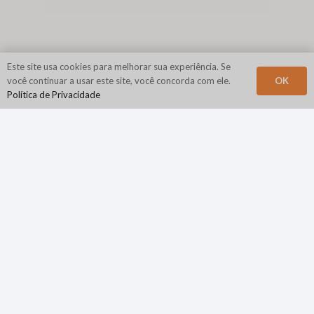
Este site usa cookies para melhorar sua experiência. Se
OK
você continuar a usar este site, você concorda com ele.
Política de Privacidade
Sede Corporativa
N2Growth
840 Primeira Avenida
Suíte 400
Rei da Prússia, PA 19406