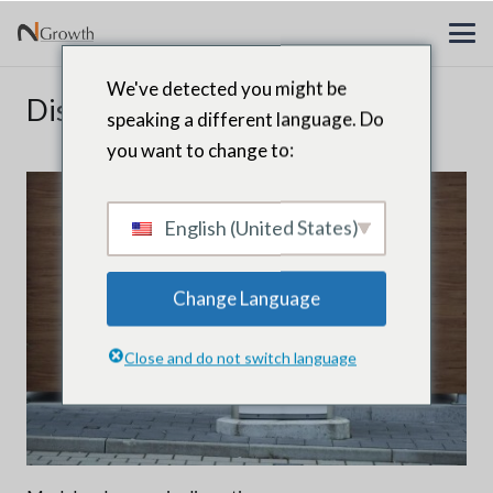
We've detected you might be
Diseño organizacional
speaking a different language. Do
you want to change to:
English (United States)
Change Language
Close and do not switch language