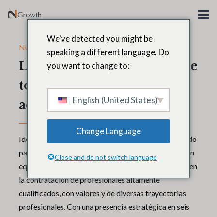
We've detected you might be
Nuestro equipo global
speaking a different language. Do
Las personas son el alma de
you want to change to:
toda empresa.
English (United States)
activo más importante
Change Language
Identificar, atraer y retener al mejor talento del mundo
para nuestros clientes comienza con la creación de un
Close and do not switch language
equipo propio excepcional. Invertimos activamente en
la contratación de profesionales altamente
cualificados, con valores y de diversas trayectorias
profesionales. Con una presencia estratégica en seis