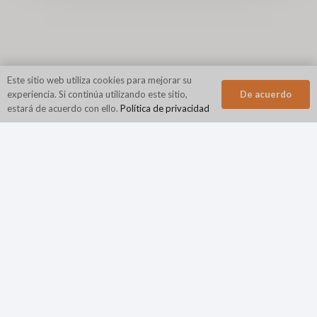
Este sitio web utiliza cookies para mejorar su
De acuerdo
experiencia. Si continúa utilizando este sitio,
estará de acuerdo con ello.
Política de privacidad
Sede corporativa
N2Growth
840 Primera Avenida
habitación 400