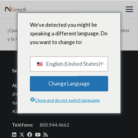
We've detected you might be
¡Quedé muy impresionado con el calibre de los candidatos
speaking a different language. Do
y la facilidad de trabajar con el equipo de N2Growth!
you want to change to:
English (United States)
Sede corporativa
Change Language
N2Growth
840 Primera Avenida
Close and do not switch language
habitación 400
King of Prussia, PA 19406
Teléfono:
800.944.4662