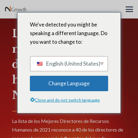
We've detected you might be
La lista de los
speaking a different language. Do
you want to change to:
mejores directores
de recursos
English (United States)
humanos de
Change Language
N2Growth de 2021
Close and do not switch language
La lista de los Mejores Directores de Recursos
Humanos de 2021 reconoce a 40 de los directores de