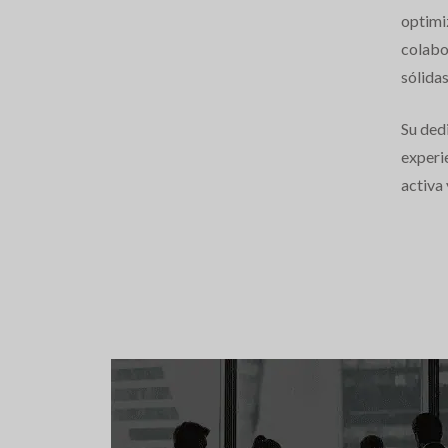
optimiz
colabor
sólidas
Su ded
experie
activa 