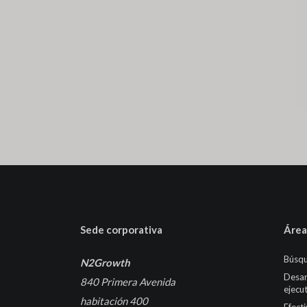
Sede corporativa
Área
Búsqu
N2Growth
Desar
840 Primera Avenida
ejecu
habitación 400
Efect