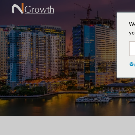
We
yo