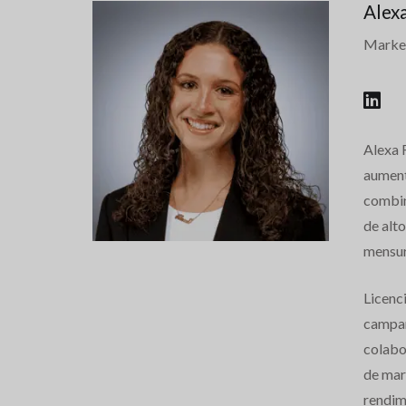
Alex
Marke
Alexa 
aumenta
combin
de alt
mensur
Licenc
campañ
colabo
de mark
rendim