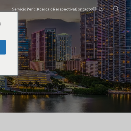
Servicios
Pericia
Acerca de
Perspectivas
Contacto
ES
o
t