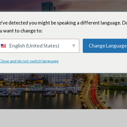
've detected you might be speaking a different language. D
u want to change to:
Alexa Rappapor
English (United States)
Change Language
Close and do not switch language
Gerente de Marketing – Miami, Florida