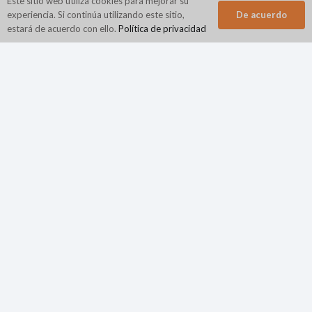
Este sitio web utiliza cookies para mejorar su
De acuerdo
experiencia. Si continúa utilizando este sitio,
estará de acuerdo con ello.
Política de privacidad
Sede corporativa
N2Growth
840 Primera Avenida
habitación 400
King of Prussia, PA 19406