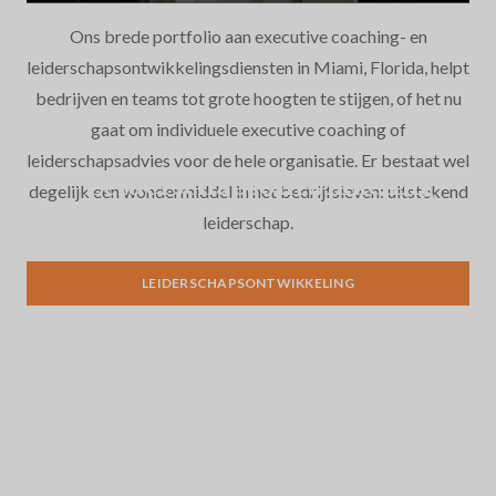
Ons brede portfolio aan executive coaching- en
leiderschapsontwikkelingsdiensten in Miami, Florida, helpt
bedrijven en teams tot grote hoogten te stijgen, of het nu
gaat om individuele executive coaching of
leiderschapsadvies voor de hele organisatie. Er bestaat wel
Leiderschapsontwikkeling
degelijk een wondermiddel in het bedrijfsleven: uitstekend
leiderschap.
LEIDERSCHAPSONTWIKKELING