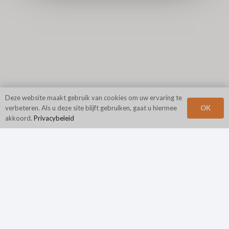
Deze website maakt gebruik van cookies om uw ervaring te
OK
verbeteren. Als u deze site blijft gebruiken, gaat u hiermee
akkoord.
Privacybeleid
Hoofdkantoor
N2Growth
Eerstelaan 840
Suite 400