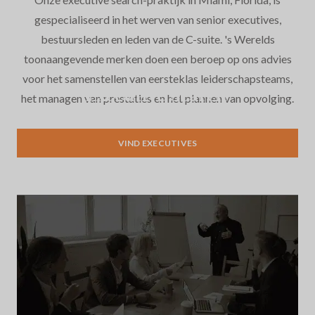
gespecialiseerd in het werven van senior executives,
bestuursleden en leden van de C-suite. 's Werelds
toonaangevende merken doen een beroep op ons advies
voor het samenstellen van eersteklas leiderschapsteams,
Executive Search
het managen van prestaties en het plannen van opvolging.
VIND EXECUTIVES