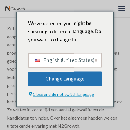
We've detected you might be
Ze hebben het hele proces op een professionele manier
speaking a different language. Do
aangepakt en de inspanningen van het volledige team
you want to change to:
achter de zoektocht gezet. Het hele team was zeer
proactief. Het presentatiemateriaal voor kandidaten was
English (United States)
goed gedaan. Het portaal was behulpzaam bij de
voorlopige screening van de kandidaten. We vonden het
leuk dat het team de biografieën van kandidaten
Change Language
presenteerde in vergaderingen die ons een breder
perspectief over de kandidaten gaven dan we zouden
Close and do not switch language
hebben gekregen op basis van hun formele schriftelijke cv.
Ze wisten in korte tijd een aantal gekwalificeerde
kandidaten te vinden. Over het algemeen hadden we een
uitstekende ervaring met N2Growth.