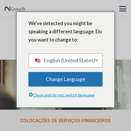
We've detected you might be
Busca e Recrutamento de
speaking a different language. Do
Executivos de Serviços
you want to change to:
Financeiros
English (United States)
Change Language
Close and do not switch language
COLOCAÇÕES DE SERVIÇOS FINANCEIROS