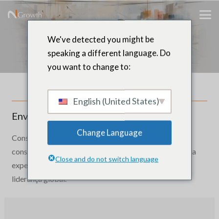
APRESENTAÇÃO DO
We've detected you might be
CANDIDATO
speaking a different language. Do
you want to change to:
English (United States)
Enviar histórico de carreira
Change Language
Construa um relacionamento com a N2Growth e seja
considerado para novas oportunidades, registrando sua
Close and do not switch language
experiência profissional em nosso banco de dados de
liderança global.