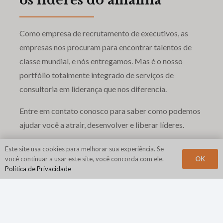
os líderes do amanhã
Como empresa de recrutamento de executivos, as
empresas nos procuram para encontrar talentos de
classe mundial, e nós entregamos. Mas é o nosso
portfólio totalmente integrado de serviços de
consultoria em liderança que nos diferencia.
Entre em contato conosco para saber como podemos
ajudar você a atrair, desenvolver e liberar líderes.
Este site usa cookies para melhorar sua experiência. Se
OK
você continuar a usar este site, você concorda com ele.
Vamos conversar
Política de Privacidade
Envie-nos uma mensagem e um consultor
entrará em contato em breve.