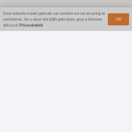
Deze website maakt gebruik van cookies om uw ervaring te
OK
verbeteren. Als u deze site blijft gebruiken, gaat u hiermee
akkoord.
Privacybeleid
Hoofdkantoor
N2Growth
Eerstelaan 840
Suite 400
King of Prussia, PA 19406
Telefoon:
800.944.4662