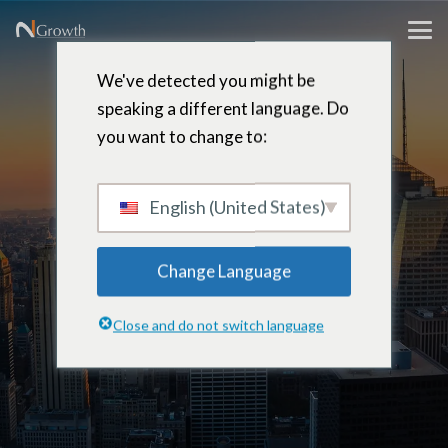
We've detected you might be
speaking a different language. Do
you want to change to:
Phillip
Webster
English (United States)
Change Language
Senior Fellow, Leadership Insights
Close and do not switch language
– Buffalo, New York