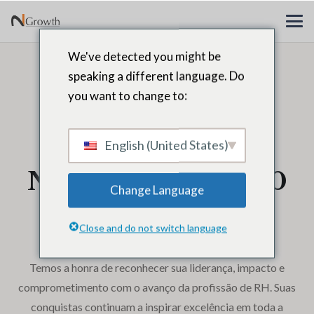
We've detected you might be
Parabéns Christy
speaking a different language. Do
you want to change to:
Pambianchi,
Líderes do
English (United States)
N2Growth 2025: 40
Change Language
principais CHROs
Close and do not switch language
Temos a honra de reconhecer sua liderança, impacto e
comprometimento com o avanço da profissão de RH. Suas
conquistas continuam a inspirar excelência em toda a