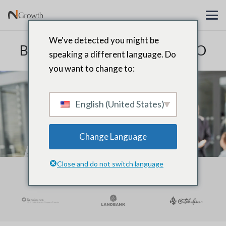
We've detected you might be
Búsqueda de ejecutivos de CEO
speaking a different language. Do
you want to change to:
English (United States)
Change Language
Close and do not switch language
COLOCACIONES DE CEO