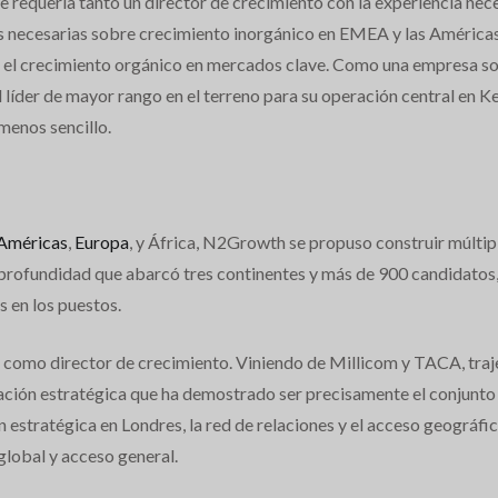
e requería tanto un director de crecimiento con la experiencia nec
nes necesarias sobre crecimiento inorgánico en EMEA y las Américas
rar el crecimiento orgánico en mercados clave. Como una empresa so
l líder de mayor rango en el terreno para su operación central en Ke
menos sencillo.
Américas
,
Europa
, y África, N2Growth se propuso construir múltip
 profundidad que abarcó tres continentes y más de 900 candidatos
 en los puestos.
ó como director de crecimiento. Viniendo de Millicom y TACA, traj
cación estratégica que ha demostrado ser precisamente el conjunto 
ón estratégica en Londres, la red de relaciones y el acceso geográf
global y acceso general.