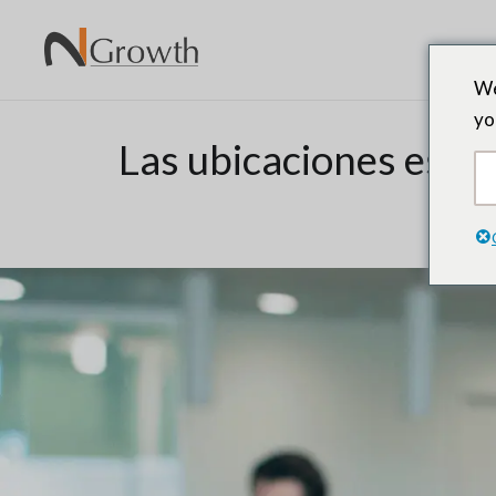
We
yo
Las ubicaciones estra