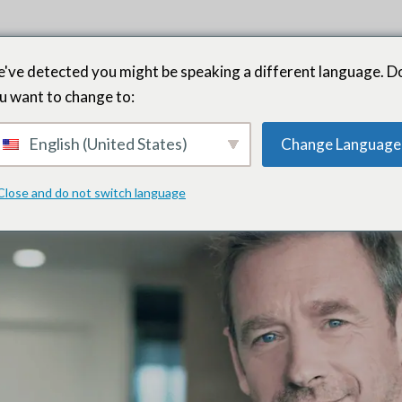
've detected you might be speaking a different language. D
u want to change to:
tégicas impulsan el crecimie
English (United States)
Change Language
mercado de Tech Enterprise
Close and do not switch language