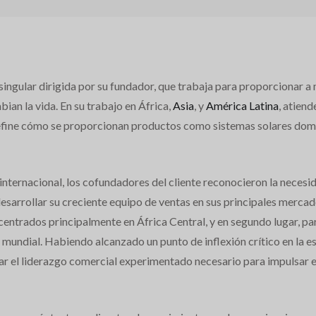
ingular dirigida por su fundador, que trabaja para proporcionar a
n la vida. En su trabajo en África,
Asia
, y
América Latina
, atien
define cómo se proporcionan productos como sistemas solares domés
 internacional, los cofundadores del cliente reconocieron la neces
desarrollar su creciente equipo de ventas en sus principales merca
centrados principalmente en África Central, y en segundo lugar, par
l mundial. Habiendo alcanzado un punto de inflexión crítico en la e
gar el liderazgo comercial experimentado necesario para impulsar e