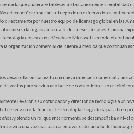
perimentado que pudiera establecer instantáneamente credibilidad co
misión adecuada' para su causa. Luego de un esfuerzo intercontinen
 directamente por nuestro equipo de liderazgo global en las Amé
idato unirse a la organización solo dos meses después. Con una exp
 tecnología con casi una década en Microsoft en todo el continent
ara la organización comercial del cliente a medida que continúan e
s desarrollaron con éxito una nueva dirección comercial y una co
 de ventas para servir a una base de consumidores en crecimiento
nalmente llevaron a su cofundador y director de tecnología a un niv
d de reevaluar la función de tecnología e ingeniería para la empr
 años, y siendo un rol que anteriormente se desempeñaba a nivel de
tervino una vez más para promover el desarrollo del liderazgo se