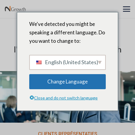
We've detected you might be
Les placements stratégiques
speaking a different language. Do
propulsent la croissance et
you want to change to:
l'expansion du marché de Tech
Enterprise
English (United States)
Change Language
Close and do not switch language
CLIENTS REPRÉSENTATIFS