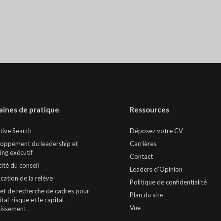
ines de pratique
Ressources
tive Search
Déposez votre CV
oppement du leadership et
Carrières
ing exécutif
Contact
cité du conseil
Leaders d'Opinion
ication de la relève
Politique de confidentialité
et de recherche de cadres pour
Plan du site
ital-risque et le capital-
Vue
tissement