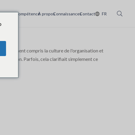
Services
Compétence
À propos
Connaissances
Contact
FR
o
nt vraiment compris la culture de l'organisation et
 réflexion. Parfois, cela clarifiait simplement ce