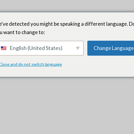
've detected you might be speaking a different language. D
u want to change to:
English (United States)
Change Language
nous recherchions. Ils sont allés au-delà du scénario habituel et o
 au défi et ont présenté des candidats alternatifs pour élargir notre
Close and do not switch language
 en soi.