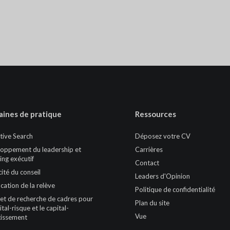
ines de pratique
Ressources
tive Search
Déposez votre CV
oppement du leadership et
Carrières
ing exécutif
Contact
cité du conseil
Leaders d'Opinion
ication de la relève
Politique de confidentialité
et de recherche de cadres pour
Plan du site
ital-risque et le capital-
Vue
tissement