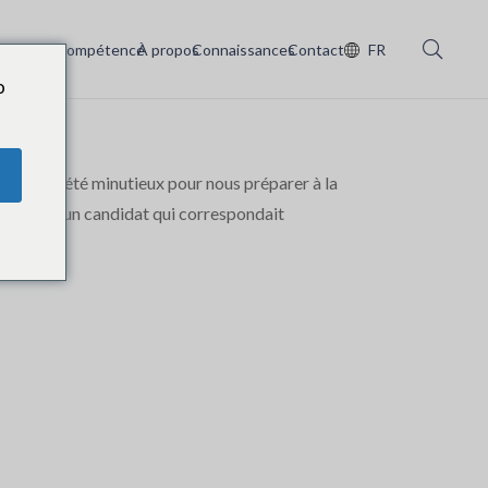
Services
Compétence
À propos
Connaissances
Contact
FR
o
Ils ont été minutieux pour nous préparer à la
oir trouvé un candidat qui correspondait