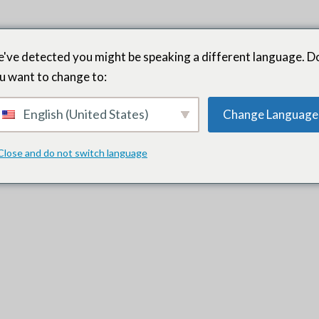
've detected you might be speaking a different language. D
u want to change to:
English (United States)
Change Language
à trouver un nouveau vice-président du développement commercial. 
qualifiés parmi lesquels choisir. En fin de compte, nous pensons av
Close and do not switch language
ions jamais trouvé si nous avions fait la recherche nous-mêmes.