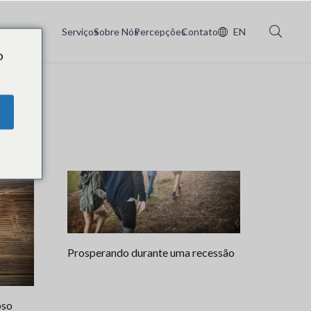
Serviços
Sobre Nós
Percepções
Contato
EN
o
Prosperando durante uma recessão
oso