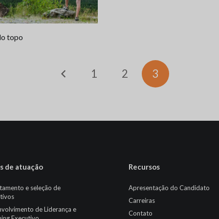
do topo
1
2
3
s de atuação
Recursos
tamento e seleção de
Apresentação do Candidato
tivos
Carreiras
volvimento de Liderança e
Contato
ing Executivo