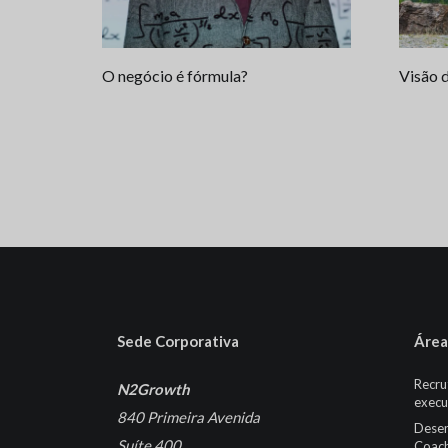
O negócio é fórmula?
Visão 
Sede Corporativa
Área
Recru
N2Growth
execu
840 Primeira Avenida
Desen
Suíte 400
Coach