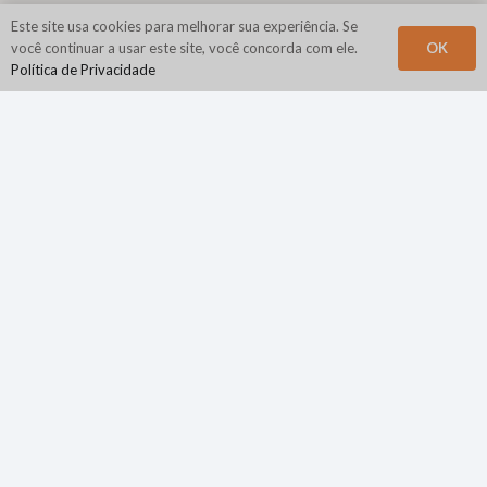
Este site usa cookies para melhorar sua experiência. Se
OK
você continuar a usar este site, você concorda com ele.
Política de Privacidade
Sede Corporativa
N2Growth
840 Primeira Avenida
Suíte 400
Rei da Prússia, PA 19406
Telefone:
800.944.4662