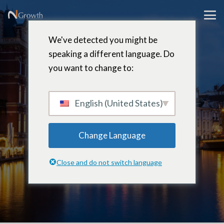
We've detected you might be
speaking a different language. Do
you want to change to:
Cees Jan
Bongaertz
English (United States)
Change Language
Diretor – Benelux, Países Baixos
Close and do not switch language