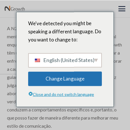
We've detected you might be
A N2Growth me ajudou com ótimos treinamentos e
speaking a different language. Do
mentorias para ajudar no meu desenvolvimento pessoal
you want to change to:
enquanto meu papel de líder. Os treinadores da N2Growth
têm uma abordagem gentil, mas implacável, para ajudar a
English (United States)
enfrentar as áreas de oportunidade e, em seguida, explorar
a causa desses problemas. O meu coach ajudou-me a
guiar-me durante o processo, de uma forma que não faz
Change Language
julgamentos e encoraja uma comunicação aberta. Essa
abordagem realmente me permitiu abrir e expor o
Close and do not switch language
verdadeiro cerne do motivo pelo qual certos gatilhos
conduzem a comportamentos específicos e, portanto, o
que posso fazer de maneira diferente para melhorar meu
estilo de comunicação.