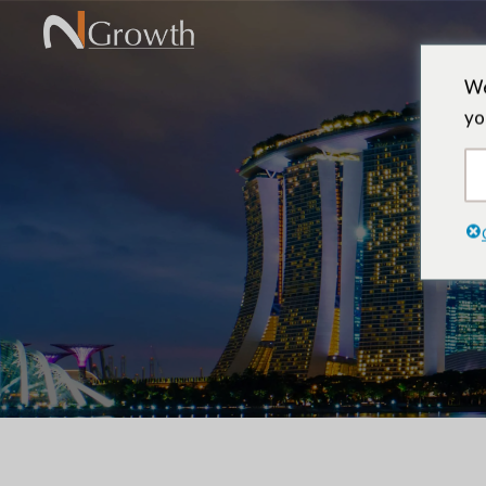
We
yo