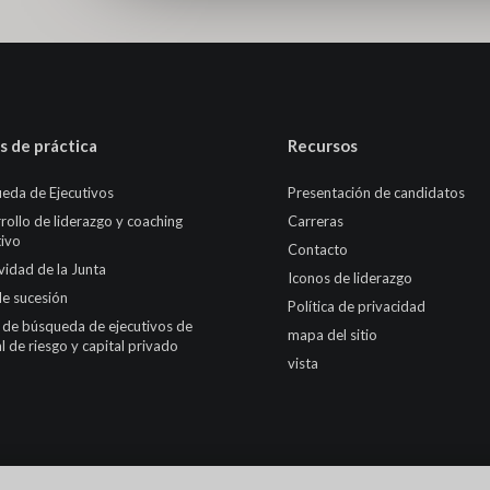
s de práctica
Recursos
eda de Ejecutivos
Presentación de candidatos
rollo de liderazgo y coaching
Carreras
tivo
Contacto
ividad de la Junta
Iconos de liderazgo
de sucesión
Política de privacidad
 de búsqueda de ejecutivos de
mapa del sitio
l de riesgo y capital privado
vista