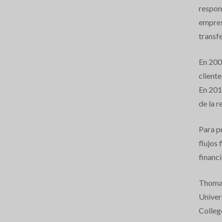
respon
empres
transf
En 200
cliente
En 201
de la r
Para p
flujos
financi
Thomas
Univer
College