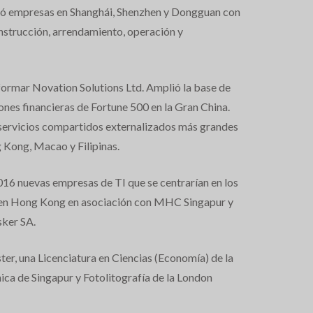
ció empresas en Shanghái, Shenzhen y Dongguan con
nstrucción, arrendamiento, operación y
 formar Novation Solutions Ltd. Amplió la base de
iones financieras de Fortune 500 en la Gran China.
e servicios compartidos externalizados más grandes
g Kong, Macao y Filipinas.
016 nuevas empresas de TI que se centrarían en los
da en Hong Kong en asociación con MHC Singapur y
sker SA.
er, una Licenciatura en Ciencias (Economía) de la
ica de Singapur y Fotolitografía de la London