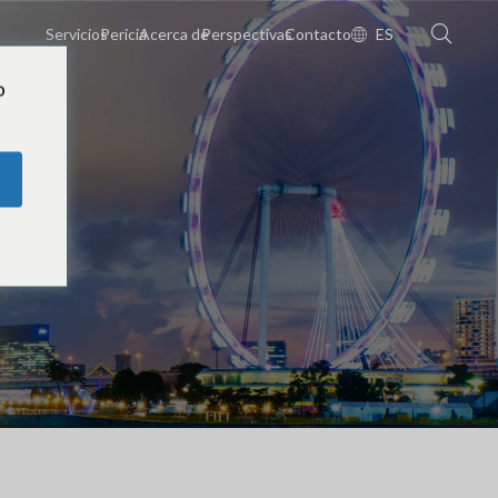
Servicios
Pericia
Acerca de
Perspectivas
Contacto
ES
o