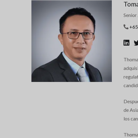
Tom
Senior
+65
Thomas
adquis
regulat
candid
Despué
de Asia
los can
Thomas