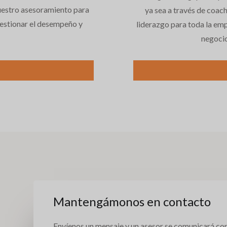
nuestro asesoramiento para
ya sea a través de coac
gestionar el desempeño y
liderazgo para toda la emp
negocio
Mantengámonos en contacto
Envíenos un mensaje y un asesor se comunicará con