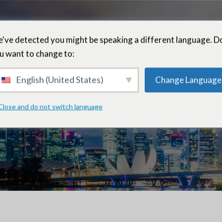
've detected you might be speaking a different language. D
u want to change to:
Tomas Wee
English (United States)
Change Language
Close and do not switch language
Asesor sénior – Singapur