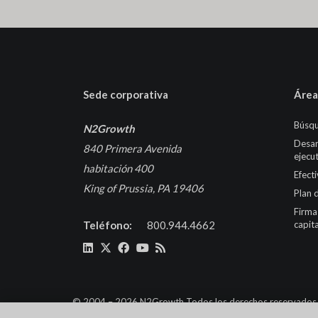
Sede corporativa
Área
Búsqu
N2Growth
Desar
840 Primera Avenida
ejecu
habitación 400
Efect
King of Prussia, PA 19406
Plan 
Firma
Teléfono:
800.944.4662
capita
© 2004 – 2026 N2Growth Todos los derechos reservados