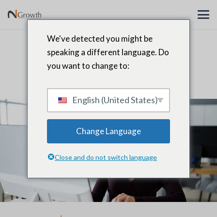
We've detected you might be
Recherche de cadres RH |
speaking a different language. Do
Recherche de ressources
you want to change to:
humaines
English (United States)
Change Language
Close and do not switch language