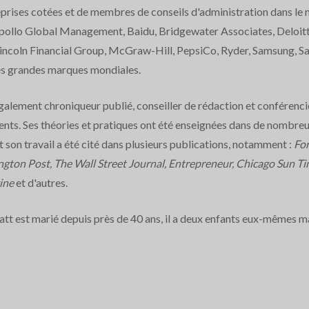
prises cotées et de membres de conseils d'administration dans le m
pollo Global Management, Baidu, Bridgewater Associates, Deloit
incoln Financial Group, McGraw-Hill, PepsiCo, Ryder, Samsung, San
es grandes marques mondiales.
également chroniqueur publié, conseiller de rédaction et conférencier
lents. Ses théories et pratiques ont été enseignées dans de nombr
t son travail a été cité dans plusieurs publications, notamment :
For
gton Post, The Wall Street Journal, Entrepreneur, Chicago Sun Ti
ine
et d'autres.
t est marié depuis près de 40 ans, il a deux enfants eux-mêmes mar