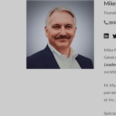
Mike
Founde
(80
Mike M
Généra
Leader
sociét
M. Mya
parrai
et
Inc.
Spécia