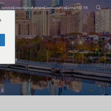
Services
Compétence
À propos
Connaissances
Contact
FR
o
ylvanie