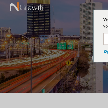
We
yo
Fondat