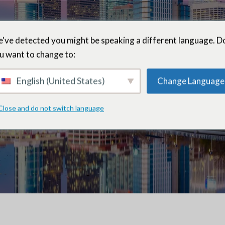
've detected you might be speaking a different language. D
u want to change to:
Mike Myatt
English (United States)
Change Language
Close and do not switch language
eur et président émérite – Philadelphie, Penns