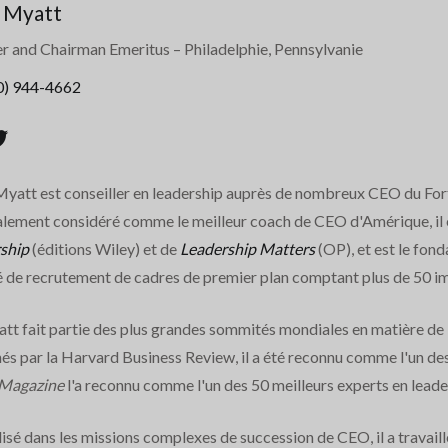
 Myatt
r and Chairman Emeritus
– Philadelphie, Pennsylvanie
0) 944-4662
yatt est conseiller en leadership auprès de nombreux CEO du Fortu
lement considéré comme le meilleur coach de CEO d'Amérique, il es
ship
(éditions Wiley) et de
Leadership Matters
(OP), et est le fon
é de recrutement de cadres de premier plan comptant plus de 50 i
tt fait partie des plus grandes sommités mondiales en matière de
nés par la Harvard Business Review, il a été reconnu comme l'un de
 Magazine
l'a reconnu comme l'un des 50 meilleurs experts en lea
lisé dans les missions complexes de succession de CEO, il a travai