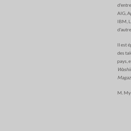
d'entre
AIG, A
IBM, L
d'autr
Il est 
des ta
pays, e
Washin
Magaz
M. Myat