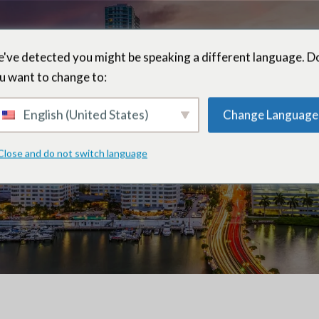
've detected you might be speaking a different language. D
u want to change to:
Neysi Nodarse
English (United States)
Change Language
Close and do not switch language
Partenaire administratif – Miami, Floride