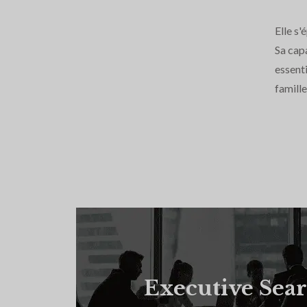
Elle s'
Sa capa
essent
famill
Executive Sea