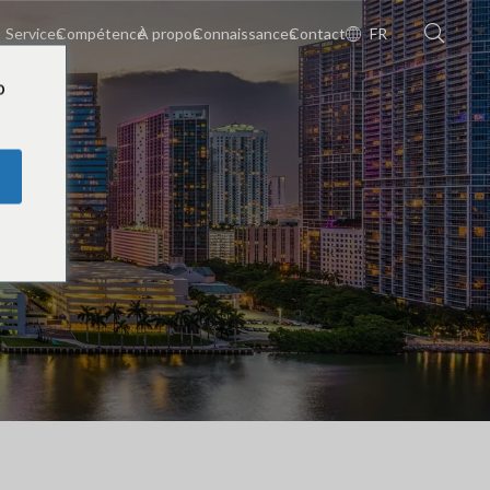
Services
Compétence
À propos
Connaissances
Contact
FR
o