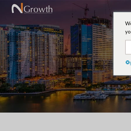
We
yo