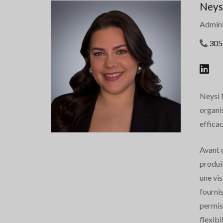
Neys
Admini
305
Neysi 
organis
effica
Avant d
produi
une vis
fournis
permis 
flexibil