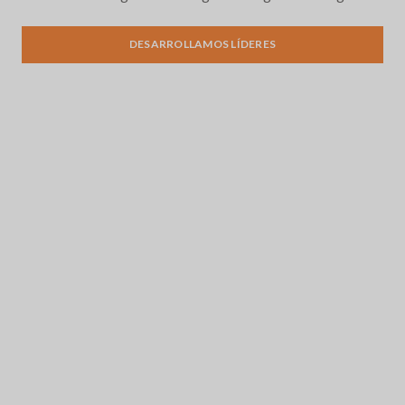
Desarrollo del liderazgo
DESARROLLAMOS LÍDERES