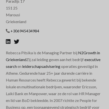
Paradijs 17
151 25
Marousi
Griekenland
+306945434984
Rebecca Pitsika is de Managing Partner bij
N2Growth in
Griekenland
Zij zal leiding geven aan het bedrijf
executive
search
en
leiderschapsadvisering
operaties gevestigd in
Athene. Gedurende haar 25+ jaar durende carrière in
Human Resources heeft Rebecca gewerkt bij bekende
lokale en multinationale bedrijven, waaronder Ericsson,
Laiki Bank en Manpower, waar ze de rol van HR Manager
en lid van BoD bekleedde. In 2007 richtte ze People for
Business op, een toonaangevend strategisch bedrijf voor